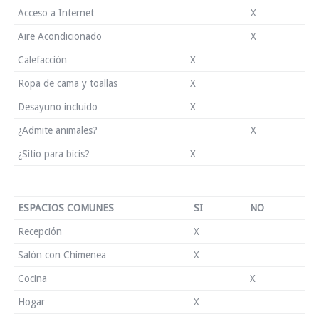
Acceso a Internet
X
Aire Acondicionado
X
Calefacción
X
Ropa de cama y toallas
X
Desayuno incluido
X
¿Admite animales?
X
¿Sitio para bicis?
X
ESPACIOS COMUNES
SI
NO
Recepción
X
Salón con Chimenea
X
Cocina
X
Hogar
X