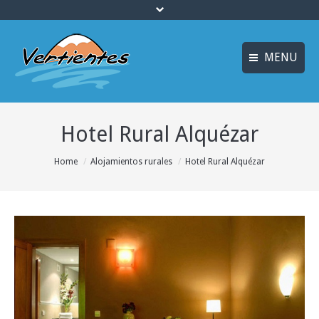
MENU
FRANÇAIS
INICIO
Hotel Rural Alquézar
ENGLISH
MULTIAVENTURA y
ENOTURISMO
Idiomas
You are here:
Home
Alojamientos rurales
Hotel Rural Alquézar
SOSTENIBILIDAD y
ECOTURISMO
ACTIVIDADES
ALOJAMIENTO
OFERTAS
CURSOS