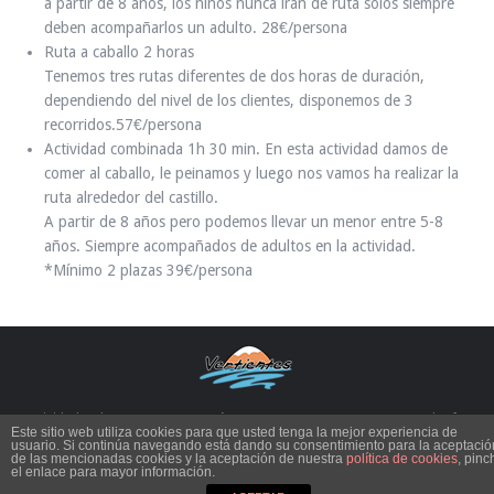
a partir de 8 años, los niños nunca irán de ruta solos siempre
deben acompañarlos un adulto. 28€/persona
Ruta a caballo 2 horas
Tenemos tres rutas diferentes de dos horas de duración,
dependiendo del nivel de los clientes, disponemos de 3
recorridos.57€/persona
Actividad combinada 1h 30 min. En esta actividad damos de
comer al caballo, le peinamos y luego nos vamos ha realizar la
ruta alrededor del castillo.
A partir de 8 años pero podemos llevar un menor entre 5-8
años. Siempre acompañados de adultos en la actividad.
*Mínimo 2 plazas 39€/persona
Actividades de aventura en Aragón SIERRA DE GUARA - PIRINEOS. Tel. y fax
Este sitio web utiliza cookies para que usted tenga la mejor experiencia de
974 318 354 | Móvil : 635 501 073
usuario. Si continúa navegando está dando su consentimiento para la aceptació
de las mencionadas cookies y la aceptación de nuestra
política de cookies
, pinc
Aviso Legal
|
Política de Privacidad
|
Condiciones de Uso
|
Política de
el enlace para mayor información.
cookies