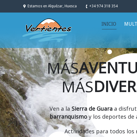
Estamos en Alquézar, Huesca
+34 974 318 354
INICIO
MULT
AVENT
MÁS
DIVE
MÁS
Ven a la
Sierra de Guara
a disfrut
barranquismo
y los deportes de 
Actividades para todos los 