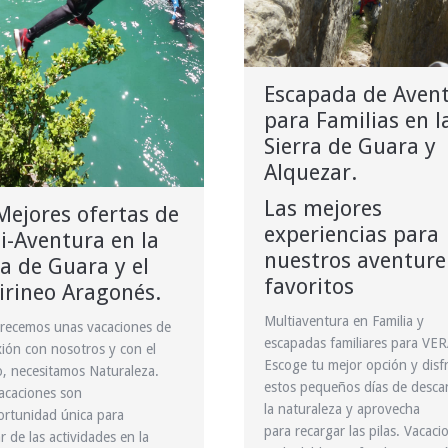
Escapada de Aven
para Familias en l
Sierra de Guara y
Alquezar.
Las mejores
Mejores ofertas de
experiencias para
i-Aventura en la
nuestros aventure
ra de Guara y el
favoritos
irineo Aragonés.
Multiaventura en Familia y
recemos unas vacaciones de
escapadas familiares para VE
ión con nosotros y con el
Escoge tu mejor opción y disf
, necesitamos Naturaleza.
estos pequeños días de desca
acaciones son
la naturaleza y aprovecha
rtunidad única para
para recargar las pilas. Vacaci
r de las actividades en la