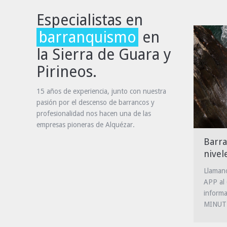
Especialistas en
barranquismo
en
la Sierra de Guara y
Pirineos.
15 años de experiencia, junto con nuestra
pasión por el descenso de barrancos y
profesionalidad nos hacen una de las
empresas pioneras de Alquézar.
Barra
nivel
Llaman
APP al
informa
MINUT