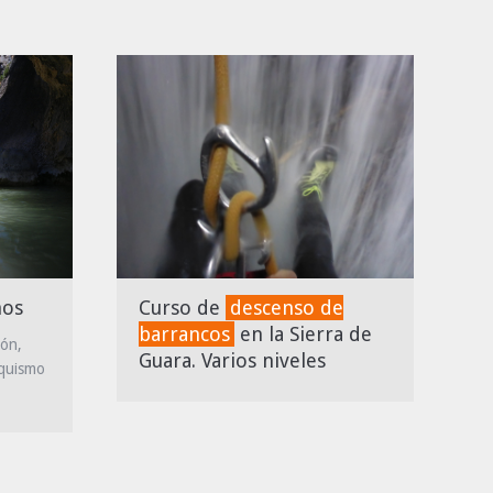
ños
Curso de
descenso de
barrancos
en la Sierra de
ión,
Guara. Varios niveles
nquismo