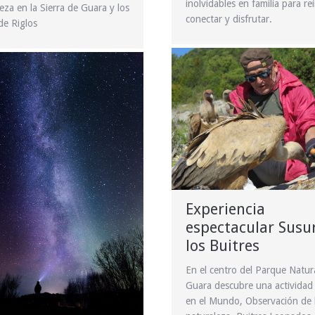
inolvidables en familia para reí
eza en la Sierra de Guara y los
conectar y disfrutar.
de Riglos
Experiencia
espectacular Susu
los Buitres
En el centro del Parque Natur
Guara descubre una actividad
en el Mundo, Observación de 