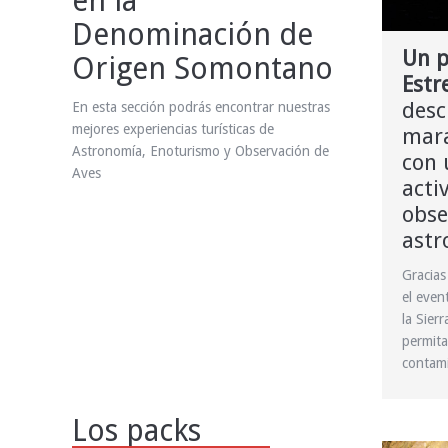
en la
Denominación de
Un p
Origen Somontano
Estr
desc
En esta sección podrás encontrar nuestras
mejores experiencias turísticas de
mara
Astronomía, Enoturismo y Observación de
con 
Aves
acti
obse
astr
Gracias
el even
la Sier
permita
contami
Los packs