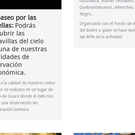
naturaleza, Buitres Leonados,
Quebrantahuesos, Alimoches, 
Negro..
aseo por las
Organizado con el Fondo de 
ellas:
Podrás
del Buitre a quien se hace do
ubrir las
del 80% de la actividad
villas del cielo
una de nuestras
vidades de
rvación
onómica.
 a la calidad de nuestros cielos
to se realizara en un lugar de
ra de Guara donde el cielo nos
 una observación sin
nación lumínica