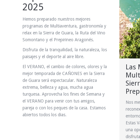
2025
Hemos preparado nuestros mejores
programas de Multiaventura, gastronomía y
relax en la Sierra de Guara, la Ruta del Vino
Somontano y el Prepirineo Aragonés.
Disfruta de la tranquilidad, la naturaleza, los
paisajes y el deporte al aire libre.
Las 
El VERANO, el cambio de colores, olores y la
mejor temporada de CAÑONES en la Sierra
Mult
de Guara será espectacular. Naturaleza
Sier
extrema, belleza y agua, mucha agua
Prep
turquesa. Aprovecha los fines de Semana y
el VERANO para venir con tus amigos,
Nos me
pareja o con los peques de la casa. Estamos
reconex
abiertos todos los dias.
entorno
Estas V
una opo
disfruta