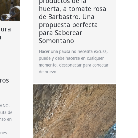
productos de la
huerta, a tomate rosa
de Barbastro. Una
propuesta perfecta
tura
para Saborear
a
Somontano
Hacer una pausa no necesita excusa,
puede y debe hacerse en cualquier
momento, desconectar para conectar
de nuevo
ros
RANO.
ruta de
nso en
ones