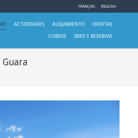
FRANÇAIS
ENGLISH
SMO
ACTIVIDADES
ALOJAMIENTO
OFERTAS
CURSOS
INFO Y RESERVAS
e Guara