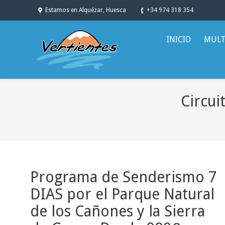
Estamos en Alquézar, Huesca
+34 974 318 354
INICIO
MULT
Circui
You are here:
Programa de Senderismo 7
DIAS por el Parque Natural
de los Cañones y la Sierra