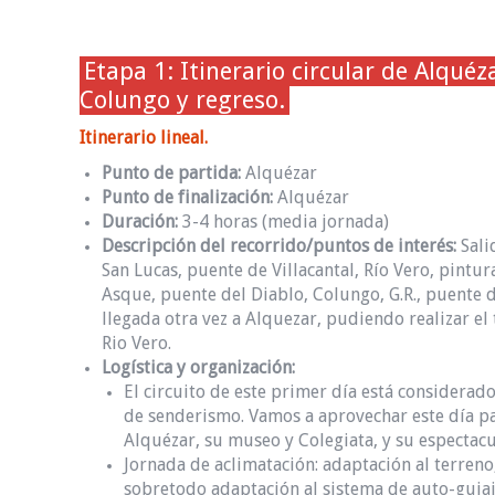
Etapa 1: Itinerario circular de Alqué
Colungo y regreso.
Itinerario lineal.
Punto de partida:
Alquézar
Punto de finalización:
Alquézar
Duración:
3-4 horas (media jornada)
Descripción del recorrido/puntos de interés:
Sali
San Lucas, puente de Villacantal, Río Vero, pintu
Asque, puente del Diablo, Colungo, G.R., puente 
llegada otra vez a Alquezar, pudiendo realizar el
Rio Vero.
Logística y organización:
El circuito de este primer día está considera
de senderismo. Vamos a aprovechar este día par
Alquézar, su museo y Colegiata, y su espectacu
Jornada de aclimatación: adaptación al terren
sobretodo adaptación al sistema de auto-guia