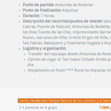
Punto de partida:
Almunias de Rodellar
Punto de finalización:
Alquézar
Duración:
7 horas.
Descripción del recorrido/puntos de interés:
Sali
Cabras, Puente de Pedruel, Almunias de Rodellar
las Olas, Fuente de las Olas, impresionante barra
Nuevo, barranco de Viña, Ermita Virgen de Viña, 
San Fabián, Radiquero y finalmente llegada a Alq
Logística y organización:
Transfer del equipaje desde Almunias de Rodel
Opción de coger el Taxi hasta Collado Fondo pa
dia
Alojamiento en Hotel *** Rural en Alquezar (h
Tarifas Senderismo Parque Natural de los Cañones y la Sierr
2-3 personas en el grupo
1180€
p