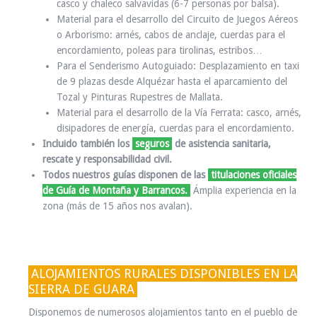
casco y chaleco salvavidas (6-7 personas por balsa).
Material para el desarrollo del Circuito de Juegos Aéreos
o Arborismo:
arnés, cabos de anclaje, cuerdas para el
encordamiento, poleas para tirolinas, estribos…
Para el Senderismo Autoguiado: Desplazamiento en taxi
de 9 plazas
desde Alquézar hasta el aparcamiento del
Tozal y Pinturas Rupestres de Mallata.
Material para el desarrollo de la Vía Ferrata:
casco, arnés,
disipadores de energía, cuerdas para el encordamiento.
Incluido también los
seguros
de asistencia sanitaria,
rescate y responsabilidad civil.
Todos nuestros guías disponen de las
titulaciones oficiales
de Guía de Montaña y Barrancos.
Ámplia experiencia en la
zona (más de 15 años nos avalan).
ALOJAMIENTOS RURALES DISPONIBLES EN LA
SIERRA DE GUARA
Disponemos de numerosos alojamientos tanto en el pueblo de