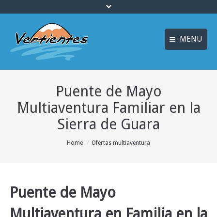
MENU
FRANÇAIS
INICIO
Puente de Mayo
ENGLISH
MULTIAVENTURA y
ENOTURISMO
Multiaventura Familiar en la
Idiomas
Sierra de Guara
SOSTENIBILIDAD y
ECOTURISMO
You are here:
Home
Ofertas multiaventura
ACTIVIDADES
ALOJAMIENTO
Puente
de Mayo
OFERTAS
Multiaventura en Familia en la
CURSOS