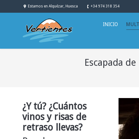
Estamos en Alquézar, Huesca
+34 974 318 354
INICIO
MULT
Escapada de
You are here:
¿Y tú? ¿Cuántos
vinos y risas de
retraso llevas?