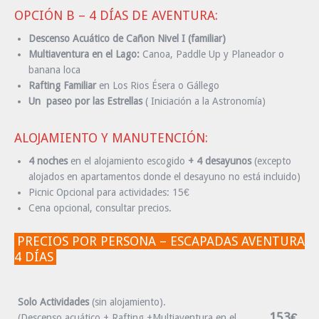
OPCIÓN B – 4 DÍAS DE AVENTURA:
Descenso Acuático de Cañon Nivel I (familiar)
Multiaventura en el Lago:
Canoa, Paddle Up y Planeador o
banana loca
Rafting Familiar
en Los Rios Ésera o Gállego
Un paseo por las Estrellas
( Iniciación a la Astronomía)
ALOJAMIENTO Y MANUTENCIÓN:
4 noches
en el alojamiento escogido
+ 4 desayunos
(excepto
alojados en apartamentos donde el desayuno no está incluido)
Picnic Opcional para actividades: 15€
Cena opcional, consultar precios.
PRECIOS POR PERSONA – ESCAPADAS AVENTURA
4 DÍAS
Solo Actividades
(sin alojamiento).
153€
(Descenso acuático + Rafting +Multiaventura en el