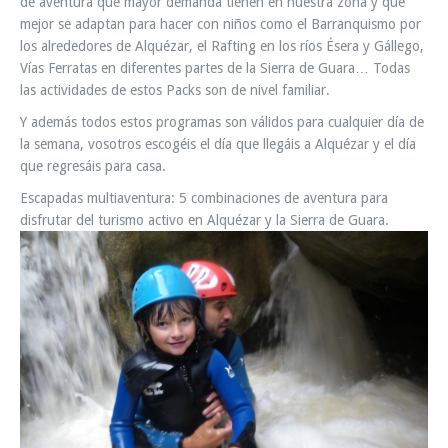
de aventura que mayor demanda tienen en nuestra zona y que
mejor se adaptan para hacer con niños como el Barranquismo por
los alrededores de Alquézar, el Rafting en los ríos Ésera y Gállego,
Vías Ferratas en diferentes partes de la Sierra de Guara… Todas
las actividades de estos Packs son de nivel familiar.
Y además todos estos programas son válidos para cualquier día de
la semana, vosotros escogéis el día que llegáis a Alquézar y el día
que regresáis para casa.
Escapadas multiaventura: 5 combinaciones de aventura para
disfrutar del turismo activo en Alquézar y la Sierra de Guara.