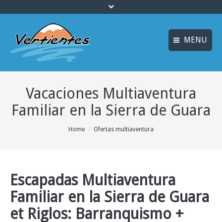
MENU
FRANÇAIS
INICIO
Vacaciones Multiaventura
ENGLISH
MULTIAVENTURA y
ENOTURISMO
Familiar en la Sierra de Guara
Idiomas
SOSTENIBILIDAD y
You are here:
Home
Ofertas multiaventura
ECOTURISMO
ACTIVIDADES
ALOJAMIENTO
Escapadas Multiaventura
Familiar en la Sierra de Guara
OFERTAS
et Riglos: Barranquismo +
CURSOS