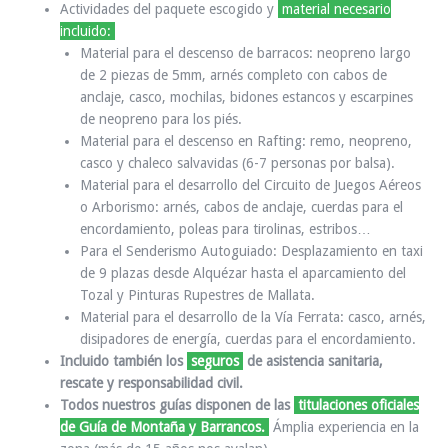
Actividades del paquete escogido y
material necesario
incluido:
Material para el descenso de barracos:
neopreno largo
de 2 piezas de 5mm, arnés completo con cabos de
anclaje, casco, mochilas, bidones estancos y escarpines
de neopreno para los piés.
Material para el descenso en Rafting:
remo, neopreno,
casco y chaleco salvavidas (6-7 personas por balsa).
Material para el desarrollo del Circuito de Juegos Aéreos
o Arborismo:
arnés, cabos de anclaje, cuerdas para el
encordamiento, poleas para tirolinas, estribos…
Para el Senderismo Autoguiado: Desplazamiento en taxi
de 9 plazas
desde Alquézar hasta el aparcamiento del
Tozal y Pinturas Rupestres de Mallata.
Material para el desarrollo de la Vía Ferrata:
casco, arnés,
disipadores de energía, cuerdas para el encordamiento.
Incluido también los
seguros
de asistencia sanitaria,
rescate y responsabilidad civil.
Todos nuestros guías disponen de las
titulaciones oficiales
de Guía de Montaña y Barrancos.
Ámplia experiencia en la