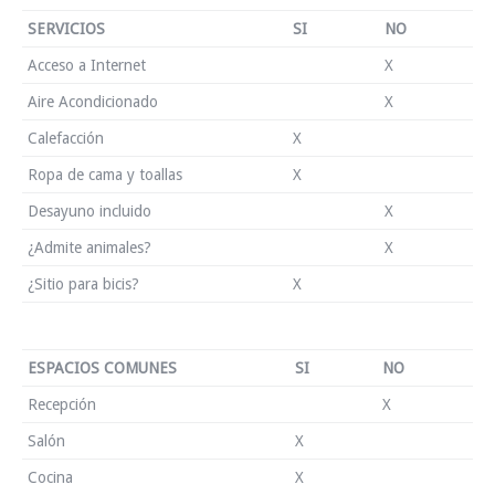
SERVICIOS
SI
NO
Acceso a Internet
X
Aire Acondicionado
X
Calefacción
X
Ropa de cama y toallas
X
Desayuno incluido
X
¿Admite animales?
X
¿Sitio para bicis?
X
ESPACIOS COMUNES
SI
NO
Recepción
X
Salón
X
Cocina
X