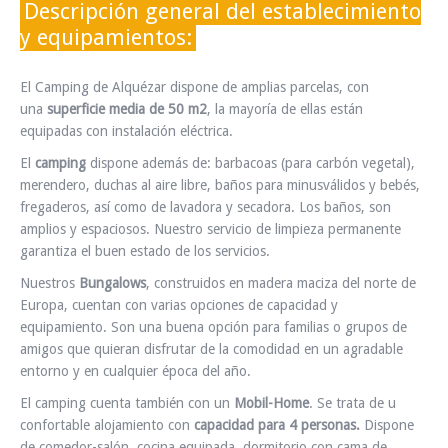
Descripción general del establecimiento
INFO Y RESERVAS
y equipamientos:
El Camping de Alquézar dispone de amplias parcelas, con
una
superficie media de 50 m2
, la mayoría de ellas están
equipadas con instalación eléctrica.
El
camping
dispone además de: barbacoas (para carbón vegetal),
merendero, duchas al aire libre, baños para minusválidos y bebés,
fregaderos, así como de lavadora y secadora. Los baños, son
amplios y espaciosos. Nuestro servicio de limpieza permanente
garantiza el buen estado de los servicios.
Nuestros
Bungalows
, construidos en madera maciza del norte de
Europa, cuentan con varias opciones de capacidad y
equipamiento. Son una buena opción para familias o grupos de
amigos que quieran disfrutar de la comodidad en un agradable
entorno y en cualquier época del año.
El camping cuenta también con un
Mobil-Home
. Se trata de u
confortable alojamiento con
capacidad para 4 personas.
Dispone
de comedor-salón, cocina equipada, dormitorio con cama de