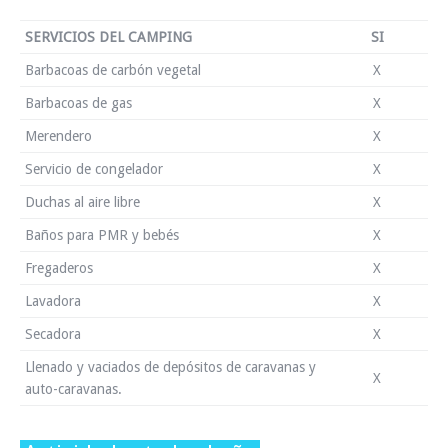
SERVICIOS DEL CAMPING
SI
Barbacoas de carbón vegetal
X
Barbacoas de gas
X
Merendero
X
Servicio de congelador
X
Duchas al aire libre
X
Baños para PMR y bebés
X
Fregaderos
X
Lavadora
X
Secadora
X
Llenado y vaciados de depósitos de caravanas y
X
auto-caravanas.