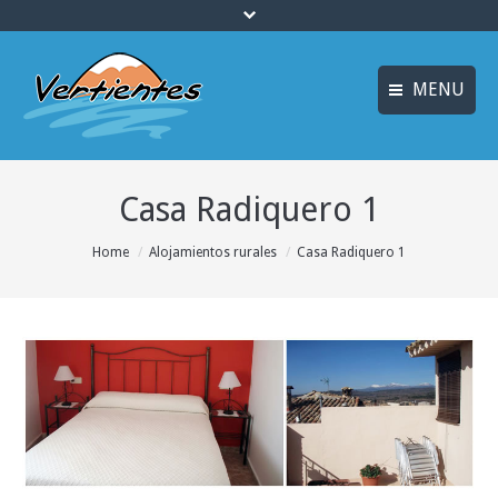
MENU
FRANÇAIS
INICIO
Casa Radiquero 1
ENGLISH
MULTIAVENTURA y
ENOTURISMO
Idiomas
You are here:
Home
Alojamientos rurales
Casa Radiquero 1
SOSTENIBILIDAD y
ECOTURISMO
ACTIVIDADES
ALOJAMIENTO
OFERTAS
CURSOS