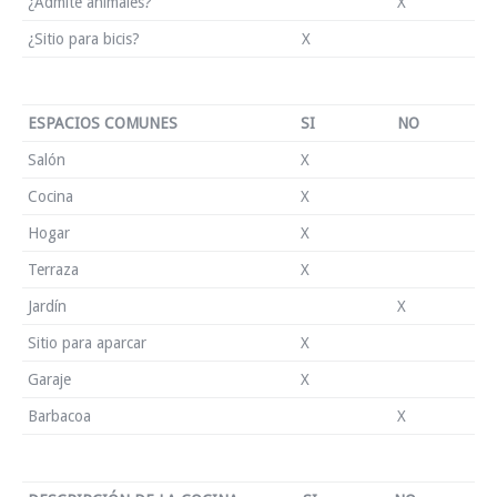
¿Admite animales?
X
¿Sitio para bicis?
X
ESPACIOS COMUNES
SI
NO
Salón
X
Cocina
X
Hogar
X
Terraza
X
Jardín
X
Sitio para aparcar
X
Garaje
X
Barbacoa
X