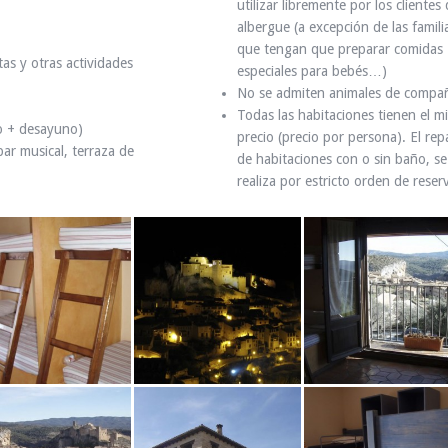
utilizar libremente por los clientes 
albergue (a excepción de las famili
que tengan que preparar comidas
as y otras actividades
especiales para bebés…)
No se admiten animales de compañ
Todas las habitaciones tienen el 
to + desayuno)
precio (precio por persona). El rep
bar musical, terraza de
de habitaciones con o sin baño, se
realiza por estricto orden de reser