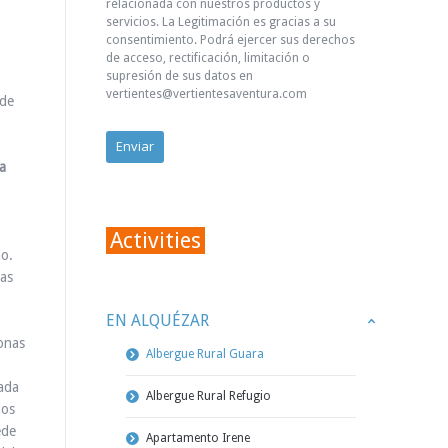
relacionada con nuestros productos y
servicios. La Legitimación es gracias a su
consentimiento. Podrá ejercer sus derechos
de acceso, rectificación, limitación o
supresión de sus datos en
vertientes@vertientesaventura.com
sde
a
Activities
ño.
ias
EN ALQUÉZAR
zonas
Albergue Rural Guara
vada
Albergue Rural Refugio
nos
ede
Apartamento Irene