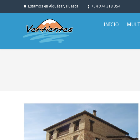
Estamos en Alquézar, Huesca
+34 974 318 354
INICIO
MULT
You are here: