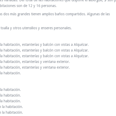
s variadas. Del total de las habitaciones que dispone el albergue,
3
son 
itaciones son de 12 y 16 personas.
las dos más grandes tienen amplios baños compartidos. Algunas de las
toalla y otros utensilios y enseres personales.
 habitación, estanterías y balcón con vistas a Alquézar.
 habitación, estanterías y balcón con vistas a Alquézar.
 habitación, estanterías y balcón con vistas a Alquézar.
 habitación, estanterías y ventana exterior.
 habitación, estanterías y ventana exterior.
a habitación.
a habitación.
a habitación.
a habitación.
la habitación.
la habitación.