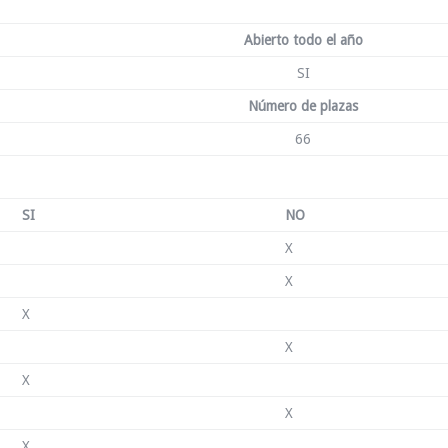
Abierto todo el año
SI
Número de plazas
66
SI
NO
X
X
X
X
X
X
X