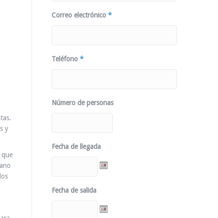
Correo electrónico
*
Teléfono
*
Número de personas
tas.
s y
Fecha de llegada
o que
rano
los
Fecha de salida