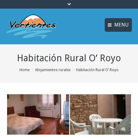
MENU
FRANÇAIS
INICIO
Habitación Rural O’ Royo
ENGLISH
MULTIAVENTURA y
ENOTURISMO
Idiomas
You are here:
Home
Alojamientos rurales
Habitación Rural O’ Royo
SOSTENIBILIDAD y
ECOTURISMO
ACTIVIDADES
ALOJAMIENTO
OFERTAS
CURSOS