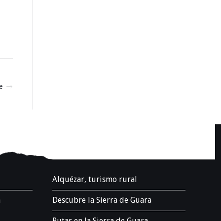
e
.
Alquézar, turismo rural
a
Descubre la Sierra de Guara
Rutas en la Sierra de Guara