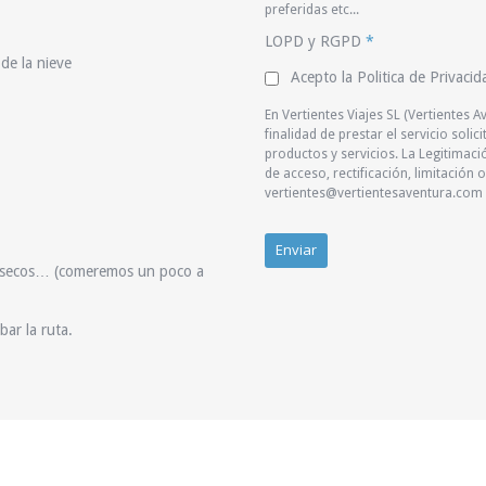
preferidas etc...
LOPD y RGPD
*
 de la nieve
Acepto la Politica de Privacid
En Vertientes Viajes SL (Vertientes A
finalidad de prestar el servicio soli
productos y servicios. La Legitimac
de acceso, rectificación, limitación
vertientes@vertientesaventura.com
os secos… (comeremos un poco a
bar la ruta.