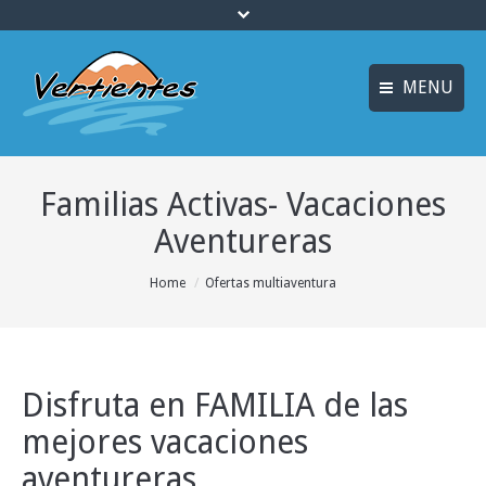
MENU
FRANÇAIS
INICIO
Familias Activas- Vacaciones
ENGLISH
MULTIAVENTURA y
ENOTURISMO
Aventureras
Idiomas
SOSTENIBILIDAD y
You are here:
Home
Ofertas multiaventura
ECOTURISMO
ACTIVIDADES
ALOJAMIENTO
Disfruta en FAMILIA de las
OFERTAS
mejores vacaciones
aventureras
CURSOS