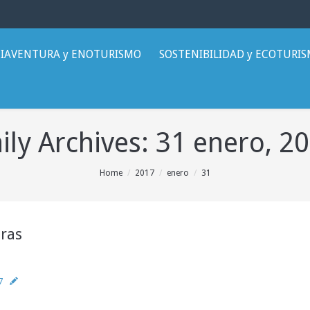
IAVENTURA y ENOTURISMO
SOSTENIBILIDAD y ECOTURI
ily Archives:
31 enero, 2
Home
2017
enero
31
eras
7