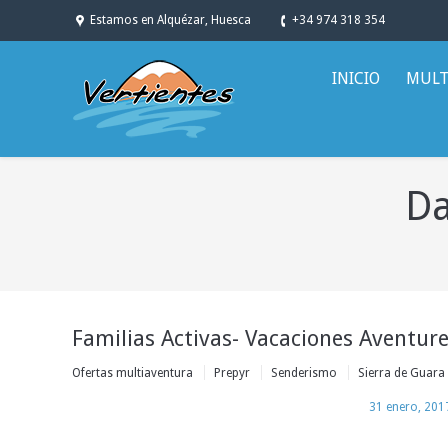
Estamos en Alquézar, Huesca
+34 974 318 354
INICIO
MULT
Da
You are here:
Familias Activas- Vacaciones Aventur
Ofertas multiaventura
Prepyr
Senderismo
Sierra de Guara
31 enero, 201