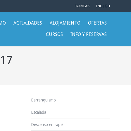
FRANÇAIS
ENGLISH
SMO
ACTIVIDADES
ALOJAMIENTO
OFERTAS
CURSOS
INFO Y RESERVAS
017
Barranquismo
Escalada
Descenso en rápel