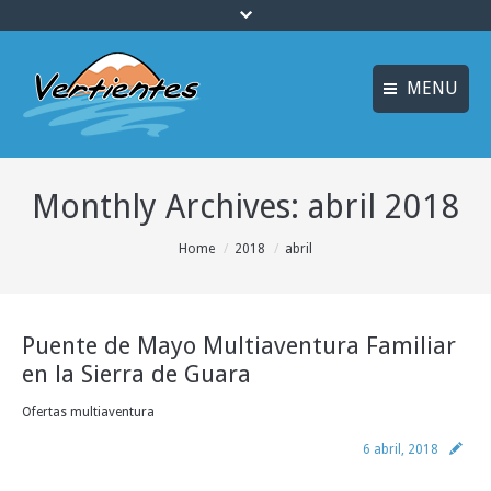
MENU
FRANÇAIS
INICIO
Monthly Archives:
abril 2018
ENGLISH
MULTIAVENTURA y
ENOTURISMO
Idiomas
You are here:
Home
2018
abril
SOSTENIBILIDAD y
ECOTURISMO
Puente de Mayo Multiaventura Familiar
ACTIVIDADES
en la Sierra de Guara
ALOJAMIENTO
Ofertas multiaventura
OFERTAS
6 abril, 2018
CURSOS