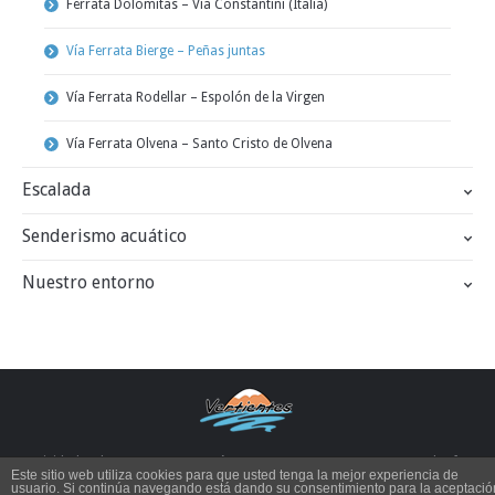
Ferrata Dolomitas – Vía Constantini (Italia)
Vía Ferrata Bierge – Peñas juntas
Vía Ferrata Rodellar – Espolón de la Virgen
Vía Ferrata Olvena – Santo Cristo de Olvena
Escalada
Senderismo acuático
Nuestro entorno
Actividades de aventura en Aragón SIERRA DE GUARA - PIRINEOS. Tel. y fax
Este sitio web utiliza cookies para que usted tenga la mejor experiencia de
974 318 354 | Móvil : 635 501 073
usuario. Si continúa navegando está dando su consentimiento para la aceptació