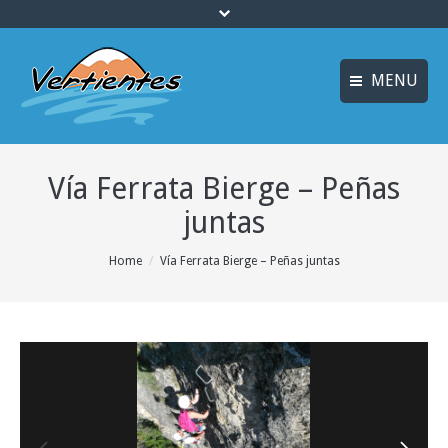
MENU
FRANÇAIS
INICIO
Vía Ferrata Bierge – Peñas
ENGLISH
MULTIAVENTURA y
ENOTURISMO
juntas
Idiomas
SOSTENIBILIDAD y
You are here:
Home
Vía Ferrata Bierge – Peñas juntas
ECOTURISMO
ACTIVIDADES
ALOJAMIENTO
OFERTAS
CURSOS