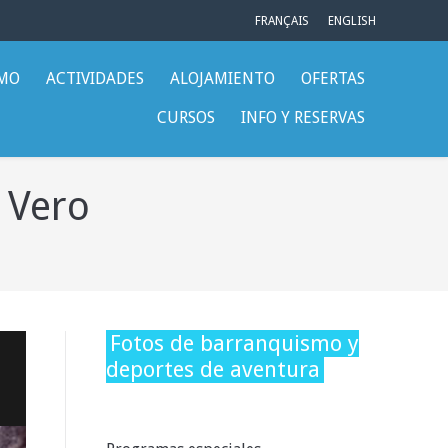
FRANÇAIS
ENGLISH
SMO
ACTIVIDADES
ALOJAMIENTO
OFERTAS
CURSOS
INFO Y RESERVAS
 Vero
Fotos de barranquismo y
deportes de aventura