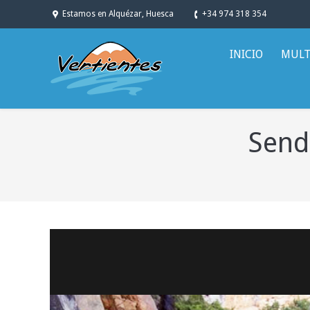
Estamos en Alquézar, Huesca
+34 974 318 354
INICIO
MULT
Send
You are here: