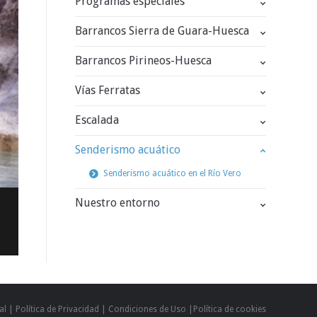
Programas especiales
Barrancos Sierra de Guara-Huesca
Barrancos Pirineos-Huesca
Vías Ferratas
Escalada
Senderismo acuático
Senderismo acuático en el Río Vero
Nuestro entorno
al
|
Política de Privacidad
|
Condiciones de Uso
|
Política de cookies