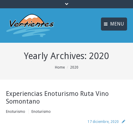
MENU
FRANÇAIS
INICIO
Yearly Archives:
2020
ENGLISH
MULTIAVENTURA y
ENOTURISMO
Idiomas
You are here:
Home
2020
SOSTENIBILIDAD y
ECOTURISMO
Experiencias Enoturismo Ruta Vino
ACTIVIDADES
Somontano
ALOJAMIENTO
Enoturismo
Enoturismo
OFERTAS
17 diciembre, 2020
CURSOS