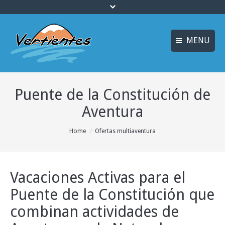
MENU
FRANÇAIS
INICIO
Puente de la Constitución de
ENGLISH
MULTIAVENTURA y
ENOTURISMO
Aventura
Idiomas
SOSTENIBILIDAD y
You are here:
Home
Ofertas multiaventura
ECOTURISMO
ACTIVIDADES
Vacaciones Activas para el
ALOJAMIENTO
Puente de la Constitución que
OFERTAS
combinan actividades de
CURSOS