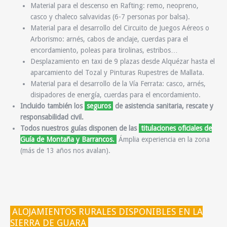
Material para el descenso en Rafting:
remo, neopreno,
casco y chaleco salvavidas (6-7 personas por balsa).
Material para el desarrollo del Circuito de Juegos Aéreos o
Arborismo:
arnés, cabos de anclaje, cuerdas para el
encordamiento, poleas para tirolinas, estribos…
Desplazamiento en taxi de 9 plazas
desde Alquézar hasta el
aparcamiento del Tozal y Pinturas Rupestres de Mallata.
Material para el desarrollo de la Vía Ferrata:
casco, arnés,
disipadores de energía, cuerdas para el encordamiento.
Incluido también los
seguros
de asistencia sanitaria, rescate y
responsabilidad civil.
Todos nuestros guías disponen de las
titulaciones oficiales de
Guía de Montaña y Barrancos.
Ámplia experiencia en la zona
(más de 13 años nos avalan).
ALOJAMIENTOS RURALES DISPONIBLES EN LA
SIERRA DE GUARA