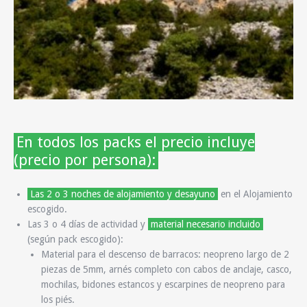
En todos los packs el precio incluye
(precio por persona):
Las 2 o 3 noches de alojamiento y desayuno
en el Alojamiento
escogido.
Las 3 o 4 días de actividad y
material necesario incluido
(según pack escogido):
Material para el descenso de barracos:
neopreno largo de 2
piezas de 5mm, arnés completo con cabos de anclaje, casco,
mochilas, bidones estancos y escarpines de neopreno para
los piés.