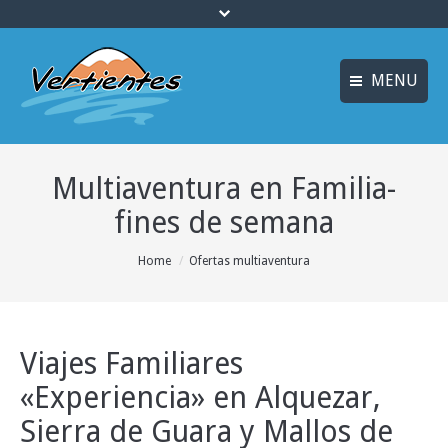
MENU
FRANÇAIS
INICIO
Multiaventura en Familia-
ENGLISH
MULTIAVENTURA y
ENOTURISMO
fines de semana
Idiomas
SOSTENIBILIDAD y
You are here:
Home
Ofertas multiaventura
ECOTURISMO
ACTIVIDADES
ALOJAMIENTO
Viajes Familiares
«Experiencia» en Alquezar,
OFERTAS
Sierra de Guara y Mallos de
CURSOS