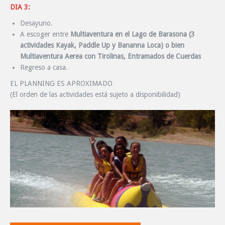
DIA 3:
Desayuno.
A escoger entre
Multiaventura en el Lago de Barasona (3
actividades Kayak, Paddle Up y Bananna Loca) o bien
Multiaventura Aerea con Tirolinas, Entramados de Cuerdas
Regreso a casa.
EL PLANNING ES APROXIMADO
(El orden de las actividades está sujeto a disponibilidad)