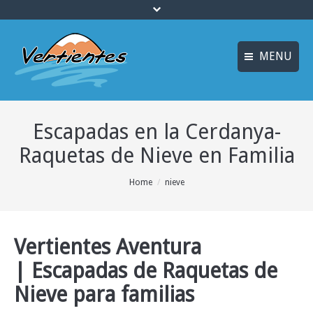
MENU
FRANÇAIS
INICIO
Escapadas en la Cerdanya-
ENGLISH
MULTIAVENTURA y
ENOTURISMO
Raquetas de Nieve en Familia
Idiomas
SOSTENIBILIDAD y
You are here:
Home
nieve
ECOTURISMO
ACTIVIDADES
Vertientes Aventura
ALOJAMIENTO
| Escapadas de Raquetas de
OFERTAS
Nieve para familias
CURSOS