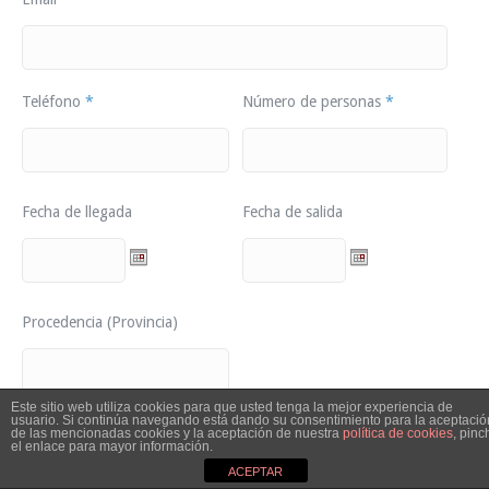
Teléfono
*
Número de personas
*
Fecha de llegada
Fecha de salida
Procedencia (Provincia)
Este sitio web utiliza cookies para que usted tenga la mejor experiencia de
usuario. Si continúa navegando está dando su consentimiento para la aceptació
Comentarios
de las mencionadas cookies y la aceptación de nuestra
política de cookies
, pinc
el enlace para mayor información.
ACEPTAR