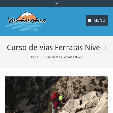
MENU
FRANÇAIS
INICIO
Curso de Vias Ferratas Nivel I
ENGLISH
MULTIAVENTURA y
ENOTURISMO
Idiomas
You are here:
Home
Curso de Vias Ferratas Nivel I
SOSTENIBILIDAD y
ECOTURISMO
ACTIVIDADES
ALOJAMIENTO
OFERTAS
CURSOS