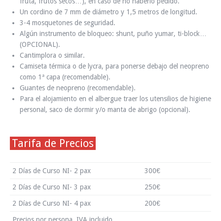
fruta, frutos secos…), en caso de no haberlo pedido.
Un cordino de 7 mm de diámetro y 1,5 metros de longitud.
3-4 mosquetones de seguridad.
Algún instrumento de bloqueo: shunt, puño yumar, ti-block…
(OPCIONAL).
Cantimplora o similar.
Camiseta térmica o de lycra, para ponerse debajo del neopreno
como 1ª capa (recomendable).
Guantes de neopreno (recomendable).
Para el alojamiento en el albergue traer los utensilios de higiene
personal, saco de dormir y/o manta de abrigo (opcional).
Tarifa de Precios
2 Días de Curso NI- 2 pax
300€
2 Días de Curso NI- 3 pax
250€
2 Días de Curso NI- 4 pax
200€
Precios por persona. IVA incluido.