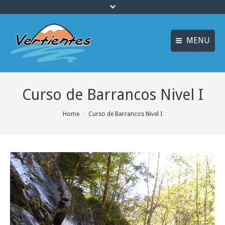
MENU
FRANÇAIS
INICIO
Curso de Barrancos Nivel I
ENGLISH
MULTIAVENTURA y
ENOTURISMO
Idiomas
You are here:
Home
Curso de Barrancos Nivel I
SOSTENIBILIDAD y
ECOTURISMO
ACTIVIDADES
ALOJAMIENTO
OFERTAS
CURSOS