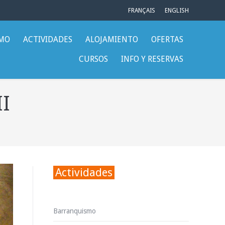
FRANÇAIS
ENGLISH
SMO
ACTIVIDADES
ALOJAMIENTO
OFERTAS
CURSOS
INFO Y RESERVAS
II
Actividades
Barranquismo