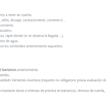
ntos a tener en cuenta.
 sifón, drosaje, contracorriente, corriente 0…
corriente.
acuático.
tas, rápel dónde no se observa la llegada…).
ntos de agua.
odos los contenidos anteriormente expuestos.
6 barrancos
anteriormente.
uerdas.
ambién Vertientes Aventura (requisito no obligatorio previa evaluación d
s bastante duras e intensas de práctica en barrancos, técnicas de cuerda,