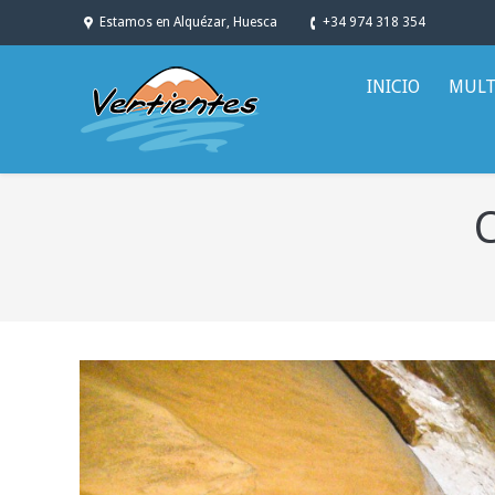
Estamos en Alquézar, Huesca
+34 974 318 354
INICIO
MULT
C
You are here: