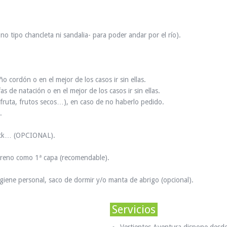
o tipo chancleta ni sandalia- para poder andar por el río).
 cordón o en el mejor de los casos ir sin ellas.
s de natación o en el mejor de los casos ir sin ellas.
, fruta, frutos secos…), en caso de no haberlo pedido.
.
lock… (OPCIONAL).
preno como 1ª capa (recomendable).
higiene personal, saco de dormir y/o manta de abrigo (opcional).
Servicios
Vertientes Aventura dispone desde