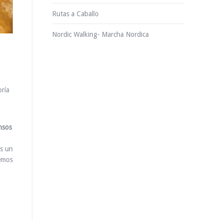
Rutas a Caballo
Nordic Walking- Marcha Nordica
oría
nsos
as un
remos