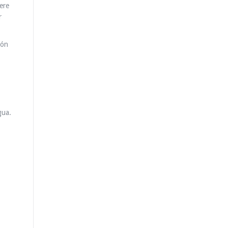
ere
r
ión
gua.