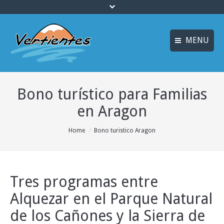
MENU
FRANÇAIS
INICIO
Bono turístico para Familias
ENGLISH
MULTIAVENTURA y
ENOTURISMO
en Aragon
Idiomas
SOSTENIBILIDAD y
You are here:
Home
Bono turistico Aragon
ECOTURISMO
ACTIVIDADES
ALOJAMIENTO
Tres programas entre
Alquezar en el Parque Natural
OFERTAS
de los Cañones y la Sierra de
CURSOS