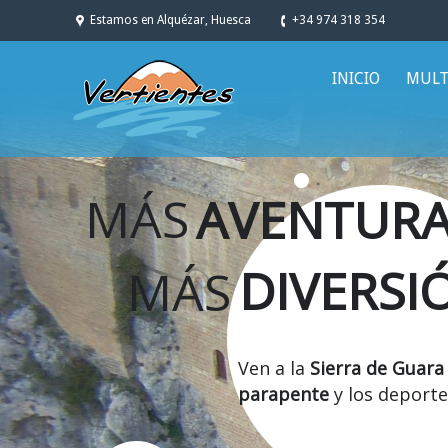
Estamos en Alquézar, Huesca
+34 974 318 354
INICIO
MULT
MÁS
AVENTUR
DIVERSI
MÁS
Ven a la
Sierra de Guara
parapente
y los deporte