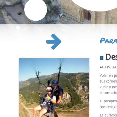
Para
Des
ACTIVIDA
Volar en
p
sus corrie
vuele y no
el contact
El
parapen
nos recoge
La duració