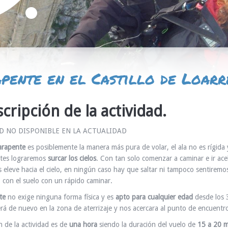
pente en el Castillo de Loarr
cripción de la actividad.
D NO DISPONIBLE EN LA ACTUALIDAD
arapente
es posiblemente la manera más pura de volar, el ala no es rígid
ntes lograremos
surcar los cielos
. Con tan solo comenzar a caminar e ir ace
s eleve hacia el cielo, en ningún caso hay que saltar ni tampoco sentirem
o con el suelo con un rápido caminar.
te
no exige ninguna forma física y es
apto para cualquier edad
desde los 
rá de nuevo en la zona de aterrizaje y nos acercara al punto de encuentr
n de la actividad es de
una hora
siendo la duración del vuelo de
15 a 20 m