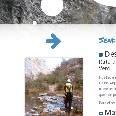
Send
Des
Ruta d
Vero.
Nos llevar
Desde Alqu
tramo inte
que salir 
Para el rec
Mat