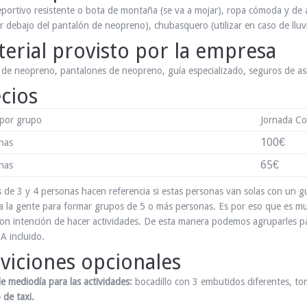
portivo resistente o bota de montaña (se va a mojar), ropa cómoda y de 
r debajo del pantalón de neopreno), chubasquero (utilizar en caso de lluv
erial provisto por la empresa
 de neopreno, pantalones de neopreno, guía especializado, seguros de asis
cios
por grupo
Jornada C
100€
nas
65€
nas
s de 3 y 4 personas hacen referencia si estas personas van solas con un 
a la gente para formar grupos de 5 o más personas. Es por eso que es muy
on intención de hacer actividades. De esta manera podemos agruparles pa
.A incluido.
viciones opcionales
de mediodía para las actividades:
bocadillo con 3 embutidos diferentes, to
 de taxi.