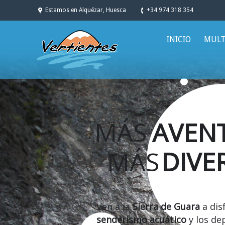
Estamos en Alquézar, Huesca
+34 974 318 354
INICIO
MULT
MÁS
AVEN
MÁS
DIVE
Ven a la
Sierra de Guara
a dis
senderismo acuático
y los de