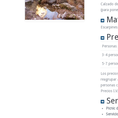
Calzado de
(para pone
Mat
Escarpines
Pre
Personas 
3-4 perso
5-7
perso
Los precio
reagrupar 
personas c
Precios I.V
Ser
Picnic 
Servicio