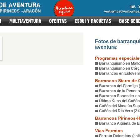
Fotos de barranqu
aventura:
Programas especiale
Barranquismo en Mallor
Barranquismo en Córce
Barrancos en Eslovenia
Barrancos Sierra de
Barranco del Formiga (
Barranco de la Peonera 
Barranco Basender en i
Último Kaos del Cañón 
Cañón del Mascún Super
Cañón del Río Vero (2 f
Barrancos Pirineos-
Barranco Aigüeta de Eri
Vías Ferratas
Ferrata Dolomitas (Itali