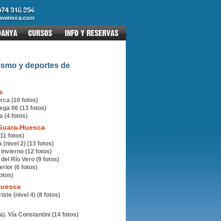
ismo y deportes de
s
ca (10 fotos)
ga 06 (13 fotos)
 (4 fotos)
 Guara-Huesca
11 fotos)
(nivel 2) (13 fotos)
nvierno (12 fotos)
del Río Vero (9 fotos)
ior (6 fotos)
otos)
Huesca
ste (nivel 4) (8 fotos)
a). Vía Constantini (14 fotos)