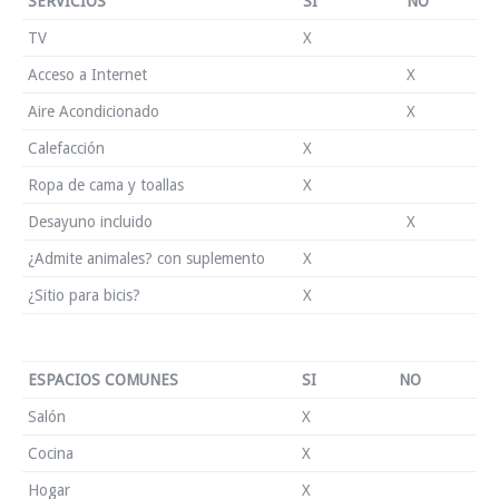
SERVICIOS
SI
NO
TV
X
Acceso a Internet
X
Aire Acondicionado
X
Calefacción
X
Ropa de cama y toallas
X
Desayuno incluido
X
¿Admite animales? con suplemento
X
¿Sitio para bicis?
X
ESPACIOS COMUNES
SI
NO
Salón
X
Cocina
X
Hogar
X