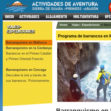
Home
>>
Viajes - Expediciones
>> Barra
Programa de barrancos en M
Barranquismo en Mallorca
Barranquismo en la Cerdanya
Barrancos en el Pirineo Catalán
y Pirineo Oriental Francés.
Barranquismo en Corcega
Descubre la isla a través de
sus barrancos. Próximamente.
Barranquismo en M