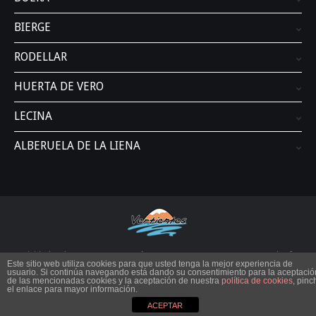
BIERGE
RODELLAR
HUERTA DE VERO
LECINA
ALBERUELA DE LA LIENA
Actividades de aventura en Aragón SIERRA DE GUARA - PIRINEOS. Tel. y fax
Este sitio web utiliza cookies para que usted tenga la mejor experiencia de
974 318 354 | Móvil : 635 501 073
usuario. Si continúa navegando está dando su consentimiento para la aceptació
de las mencionadas cookies y la aceptación de nuestra
política de cookies
, pinc
Aviso Legal
|
Política de Privacidad
|
Condiciones de Uso
|
Política de
el enlace para mayor información.
cookies
ACEPTAR