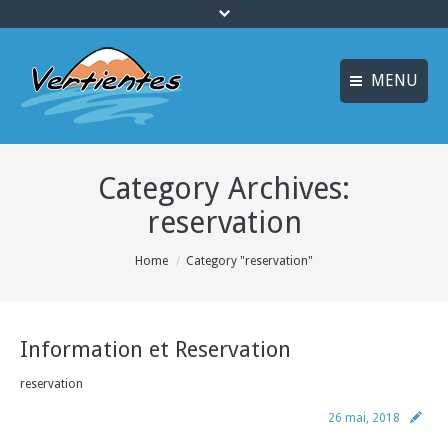
MENU
ESPAÑOL
ACCUEIL
Category Archives:
ENGLISH
ACTIVITÉS
reservation
Idiomas_FR
CANYONING
You are here:
Home
Category "reservation"
MULTI AVENTURE
LOGEMENT
Information et Reservation
OFFRES
reservation
INFO ET RÉSERVATION
26 mai, 2018