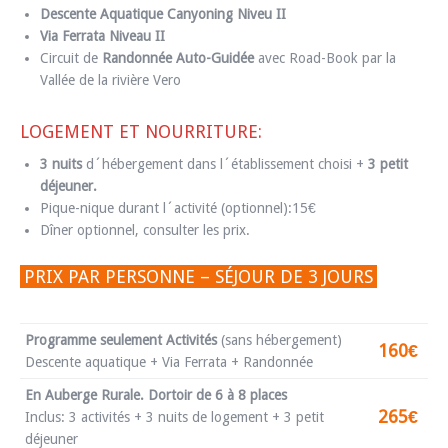
Descente Aquatique Canyoning Niveu II
Via Ferrata Niveau II
Circuit de
Randonnée Auto-Guidée
avec Road-Book par la
Vallée de la rivière Vero
LOGEMENT ET NOURRITURE:
3 nuits
d´hébergement dans l´établissement choisi +
3 petit
déjeuner.
Pique-nique durant l´activité (optionnel):15€
Dîner optionnel, consulter les prix.
PRIX PAR PERSONNE – SÉJOUR DE 3 JOURS
Programme seulement Activités
(sans hébergement)
160€
Descente aquatique + Via Ferrata + Randonnée
En Auberge Rurale. Dortoir de 6 à 8 places
265€
Inclus: 3 activités + 3 nuits de logement + 3 petit
déjeuner