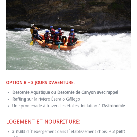
OPTION B – 3 JOURS D’AVENTURE:
Descente Aquatique ou Descente de Canyon avec rappel
Rafting
sur la rivière Ésera o Gállego
Une promenade à travers les étoiles, initiation à
l’Astronomie
LOGEMENT ET NOURRITURE:
3 nuits
d´hébergement dans l´établissement choisi +
3 petit