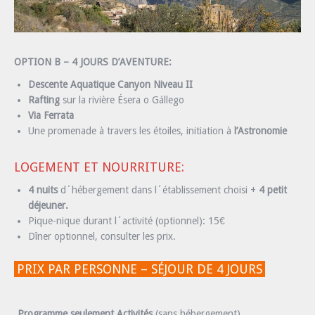
OPTION B – 4 JOURS D’AVENTURE:
Descente Aquatique Canyon Niveau II
Rafting
sur la rivière Ésera o Gállego
Via Ferrata
Une promenade à travers les étoiles, initiation à
l’Astronomie
LOGEMENT ET NOURRITURE:
4 nuits
d´hébergement dans l´établissement choisi +
4 petit
déjeuner.
Pique-nique durant l´activité (optionnel): 15€
Dîner optionnel, consulter les prix.
PRIX PAR PERSONNE – SÉJOUR DE 4 JOURS
Programme seulement Activités
(sans hébergement)