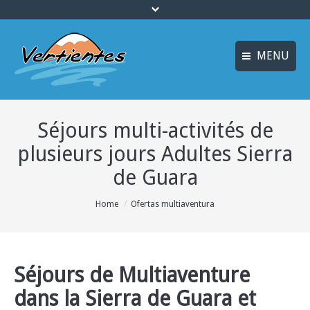
MENU
ESPAÑOL
ACCUEIL
Séjours multi-activités de
ENGLISH
ACTIVITÉS
plusieurs jours Adultes Sierra
Idiomas_FR
CANYONING
de Guara
MULTI AVENTURE
You are here:
Home
Ofertas multiaventura
LOGEMENT
OFFRES
Séjours de Multiaventure
INFO ET RÉSERVATION
dans la Sierra de Guara et