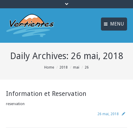
MENU
ESPAÑOL
ACCUEIL
Daily Archives:
26 mai, 2018
ENGLISH
ACTIVITÉS
Idiomas_FR
You are here:
Home
2018
mai
26
CANYONING
MULTI AVENTURE
Information et Reservation
LOGEMENT
reservation
OFFRES
26 mai, 2018
INFO ET RÉSERVATION