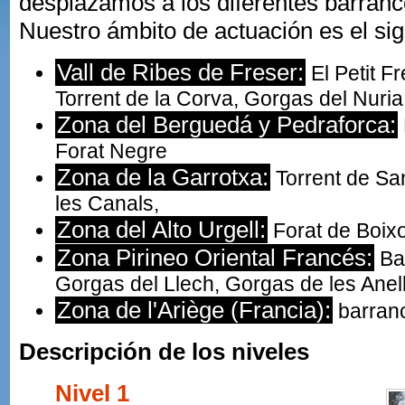
desplazamos a los diferentes barran
Nuestro ámbito de actuación es el sig
Vall de Ribes de Freser:
El Petit Fr
Torrent de la Corva, Gorgas del Nuria
Zona del Berguedá y Pedraforca:
Forat Negre
Zona de la Garrotxa:
Torrent de San
les Canals,
Zona del Alto Urgell:
Forat de Boixo
Zona Pirineo Oriental Francés:
Ba
Gorgas del Llech, Gorgas de les Anel
Zona de l'Ariège (Francia):
barranc
Descripción de los niveles
Nivel 1