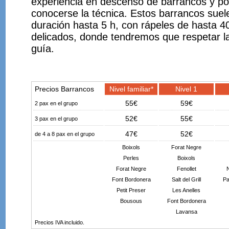
experiencia en descenso de barrancos y por
conocerse la técnica. Estos barrancos suel
duración hasta 5 h, con rápeles de hasta 4
delicados, donde tendremos que respetar la
guía.
Precios Barrancos
Nivel familiar*
Nivel 1
55€
59€
2 pax en el grupo
52€
55€
3 pax en el grupo
47€
52€
de 4 a 8 pax en el grupo
Boixols
Forat Negre
Perles
Boixols
Forat Negre
Fenollet
N
Font Bordonera
Salt del Grill
Pa
Petit Preser
Les Anelles
Bousous
Font Bordonera
Lavansa
Precios IVA incluido.