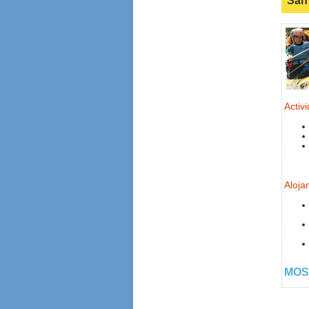
San 
Activ
Aloja
MOS