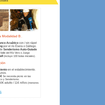
 Guara
a Modalidad B:.
anco Acuático
con / sin rápel
ng
por el río Ésera o Gállego.
 de
Senderismo Auto-Guiado
Valle del Río Vero o Juego
all
(incluye 100 bolas iniciales).
ción
miento
en el establecimiento.
unos.
5€
Se necesita picnic en las
nco y Senderismo.
0€ adulto / 11€ niños
(menores
S