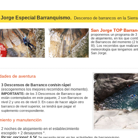
 Jorge Especial Barranquismo.
Descenso de barrancos en la Sierra
San Jorge TOP Barra
proponemos un programa de 3 
de alojamiento, en los que co
de Barrancos del momento (2 ba
III). Los recorridos que realiz
meteorología que tengamos ante
San Jorge.
idades de aventura
3 Descensos de Barranco con/sin rápel
(escogeremos los mejores recorridos del momento).
IMPORTANTE:
de los 3 Descensos de Barranco que
están contemplados en este paquete, 2 son Barrancos de
nivel 2 y uno es de nivel 3. En caso de hacer algún otro
barranco de nivel superior, se tendrá que pagar el
suplemento correspondiente.
miento y manutención
2 noches de alojamiento en el establecimiento
escogido + 2 desayunos *.
Picnic opcional: 6,5€
Se necesita picnic en las actividades de barranquismo.