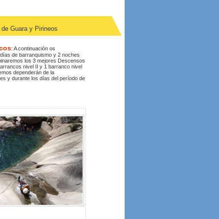
 de Guara y Pirineos
ncos
: A continuación os
días de barranquismo y 2 noches
mbinaremos los 3 mejores Descensos
rrancos nivel II y 1 barranco nivel
aremos dependerán de la
s y durante los días del período de