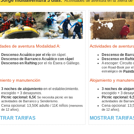
Jorge multiaventura 3 días.
Actividades de aventura en la Sierra de
idades de aventura Modalidad A:
Actividades de aventur
Descenso Acuático por el río
sin rápel.
Descenso de Barr
Descenso de Barranco Acuático con rápel
Descenso en Rafti
Descenso en Rafting
por el río Ésera o Gállego.
A escoger: Circuito
con Road-Book por el 
estratégico de
Paintb
miento y manutención
Alojamiento y manuten
3 noches de alojamiento
en el establecimiento.
3 noches de aloja
escogido + 3 desayunos.
escogido + 3 desay
Picnic opcional: 6,5€
Picnic opcional: 6,
Se necesita picnic en las
actividades de Barranco y Senderismo.
actividades de Barra
Cena opcional: 13,50€ adulto / 11€ niños
Cena opcional: 13,5
(menores
de 12 años
).
de 12 años
).
TRAR TARIFAS
MOSTRAR TARIFA