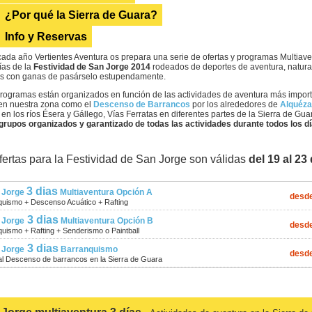
¿Por qué la Sierra de Guara?
Info y Reservas
da año Vertientes Aventura os prepara una serie de ofertas y programas Multiav
ías de la
Festividad de San Jorge 2014
rodeados de deportes de aventura, natur
os con ganas de pasárselo estupendamente.
programas están organizados en función de las actividades de aventura más impo
 en nuestra zona como el
Descenso de Barrancos
por los alrededores de
Alquéza
 en los ríos Ésera y Gállego, Vías Ferratas en diferentes partes de la Sierra de Gua
grupos organizados y garantizado de todas las actividades durante todos los dí
fertas para la Festividad de San Jorge son válidas
del 19 al 23 
3 dias
n Jorge
Multiaventura Opción A
desd
quismo + Descenso Acuático + Rafting
3 dias
 Jorge
Multiaventura Opción B
desd
uismo + Rafting + Senderismo o Paintball
3 dias
 Jorge
Barranquismo
desd
al Descenso de barrancos en la Sierra de Guara