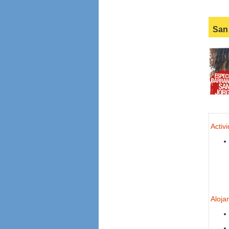
San
Activ
Aloja