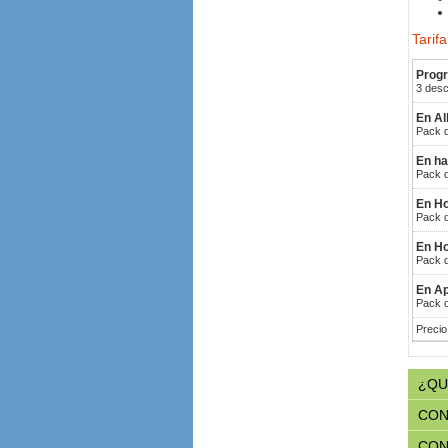
Tarif
Progr
3 desc
En Al
Pack d
En ha
Pack d
En Ho
Pack d
En Ho
Pack d
En Ap
Pack d
Precio
¿QU
CON
CON