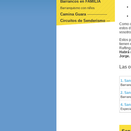
Barrancos en FAMILIA
Barranquismo con niños
Camina Guara
-----------------
Circuitos de Senderismo
---
Como ca
estos d
vosotr
Estos 
tienen
Rafting
Habrá 
Jorge.
Las o
1. Sa
Barran
2. San
Barranq
4. San
Especi