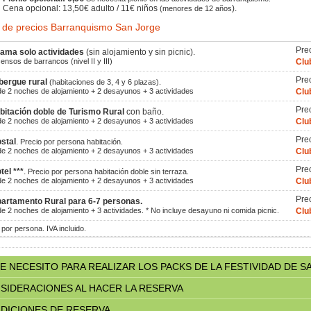
Cena opcional: 13,50€ adulto / 11€ niños
).
(menores de 12 años
a de precios Barranquismo San Jorge
Pre
ama solo actividades
(sin alojamiento y sin picnic).
ensos de barrancos (nivel II y III)
Clu
Pre
bergue rural
(habitaciones de 3, 4 y 6 plazas).
e 2 noches de alojamiento + 2 desayunos + 3 actividades
Clu
Pre
bitación doble de Turismo Rural
con baño.
e 2 noches de alojamiento + 2 desayunos + 3 actividades
Clu
Pre
stal
.
Precio por persona habitación.
e 2 noches de alojamiento + 2 desayunos + 3 actividades
Clu
Pre
tel ***
.
Precio por persona habitación doble sin terraza.
e 2 noches de alojamiento + 2 desayunos + 3 actividades
Clu
Pre
artamento Rural para 6-7 personas.
e 2 noches de alojamiento + 3 actividades.
* No incluye desayuno ni comida picnic.
Clu
 por persona. IVA incluido.
E NECESITO PARA REALIZAR LOS PACKS DE LA FESTIVIDAD DE S
SIDERACIONES AL HACER LA RESERVA
DICIONES DE RESERVA