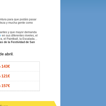
entura para que podáis pasar
aleza y mucha gente como
rtantes y que mayor demanda
r
en sus diferentes niveles, el
ra, el Paintball, la Escalada…
as de la Festividad de San
de abril
.
143€
e
121€
e
157€
e