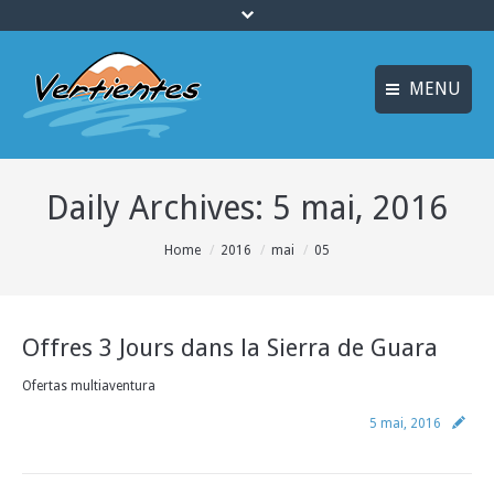
MENU
ESPAÑOL
ACCUEIL
Daily Archives:
5 mai, 2016
ENGLISH
ACTIVITÉS
Idiomas_FR
You are here:
Home
2016
mai
05
CANYONING
MULTI AVENTURE
Offres 3 Jours dans la Sierra de Guara
LOGEMENT
Ofertas multiaventura
OFFRES
5 mai, 2016
INFO ET RÉSERVATION