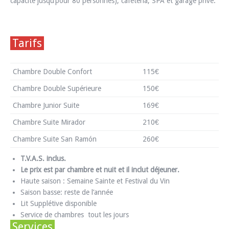
capacité jusqu’pour 80 personnes), cafétéria, SPA et garage privé.
Tarifs
Chambre Double Confort
115€
Chambre Double Supérieure
150€
Chambre Junior Suite
169€
Chambre Suite Mirador
210€
Chambre Suite San Ramón
260€
T.V.A.S. inclus.
Le prix est par chambre et nuit et il inclut déjeuner.
Haute saison : Semaine Sainte et Festival du Vin
Saison basse: reste de l’année
Lit Supplétive disponible
Service de chambres tout les jours
Services