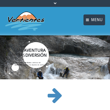
MENU
ESPAÑOL
HOME
FRANÇAIS
ACTIVITIES
MÁS
AVENTURA
Languages
MÁS
DIVERSIÓN
CANYONING
Ven a la
Sierra de Guara
a disfrutar del
senderismo acuático
y los deportes de aventura.
ACCOMMODATION
MULTI-ADVENTURE
TRAINING COURSES
INFO AND BOOKING