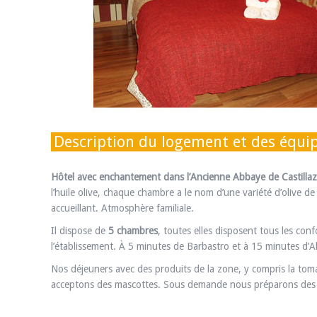
Description du logement et des équ
Hôtel avec enchantement dans l’Ancienne Abbaye de Castilla
l’huile olive, chaque chambre a le nom d’une variété d’olive de 
accueillant. Atmosphère familiale.
Il dispose de
5 chambres
, toutes elles disposent tous les conf
l’établissement. À 5 minutes de Barbastro et à 15 minutes d’A
Nos déjeuners avec des produits de la zone, y compris la tomat
acceptons des mascottes. Sous demande nous préparons des dé