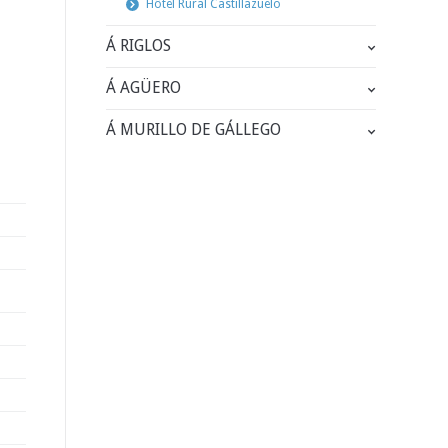
Hôtel Rural Castillazuelo
Á RIGLOS
Á AGÜERO
Á MURILLO DE GÁLLEGO