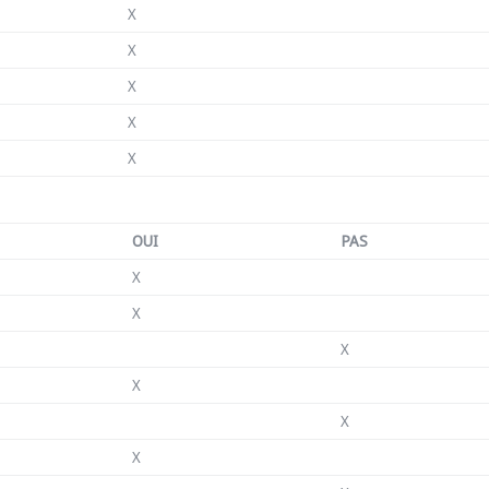
X
X
X
X
X
OUI
PAS
X
X
X
X
X
X