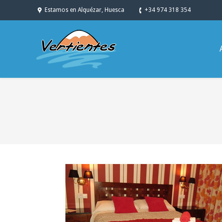
Estamos en Alquézar, Huesca
+34 974 318 354
You are here: