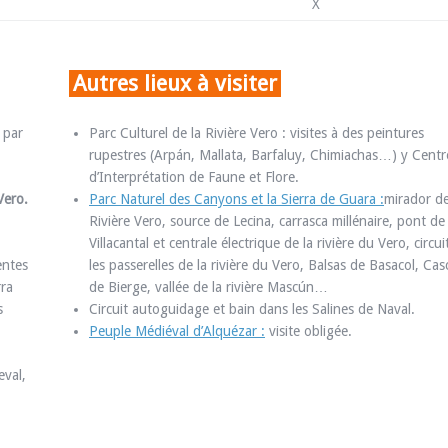
X
Autres lieux à visiter
 par
Parc Culturel de la Rivière Vero : visites à des peintures
rupestres (Arpán, Mallata, Barfaluy, Chimiachas…) y Centr
d’Interprétation de Faune et Flore.
Vero.
Parc Naturel des Canyons et la Sierra de Guara :
mirador de
Rivière Vero, source de Lecina, carrasca millénaire, pont de
Villacantal et centrale électrique de la rivière du Vero, circui
entes
les passerelles de la rivière du Vero, Balsas de Basacol, Ca
rra
de Bierge, vallée de la rivière Mascún…
s
Circuit autoguidage et bain dans les Salines de Naval.
Peuple Médiéval d’Alquézar :
visite obligée.
eval,