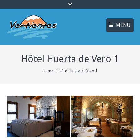
MENU
ESPAÑOL
ACCUEIL
Hôtel Huerta de Vero 1
ENGLISH
ACTIVITÉS
Idiomas_FR
You are here:
Home
Hôtel Huerta de Vero 1
CANYONING
MULTI AVENTURE
LOGEMENT
OFFRES
INFO ET RÉSERVATION