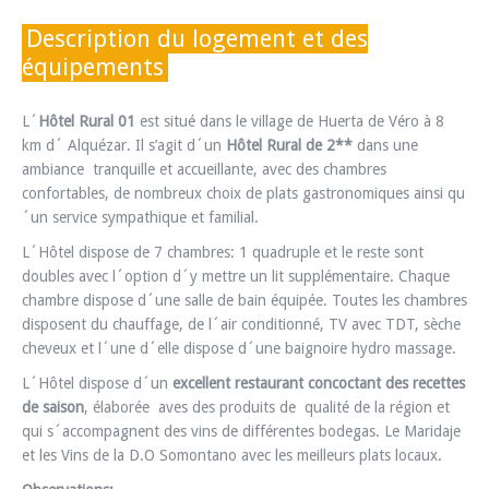
Description du logement et des
équipements
L´
Hôtel Rural 01
est situé dans le village de Huerta de Véro à 8
km d´ Alquézar. Il s’agit d´un
Hôtel Rural de 2**
dans une
ambiance tranquille et accueillante, avec des chambres
confortables, de nombreux choix de plats gastronomiques ainsi qu
´un service sympathique et familial.
L´Hôtel dispose de 7 chambres: 1 quadruple et le reste sont
doubles avec l´option d´y mettre un lit supplémentaire. Chaque
chambre dispose d´une salle de bain équipée. Toutes les chambres
disposent du chauffage, de l´air conditionné, TV avec TDT, sèche
cheveux et l´une d´elle dispose d´une baignoire hydro massage.
L´Hôtel dispose d´un
excellent restaurant concoctant des recettes
de saison
, élaborée aves des produits de qualité de la région et
qui s´accompagnent des vins de différentes bodegas. Le Maridaje
et les Vins de la D.O Somontano avec les meilleurs plats locaux.