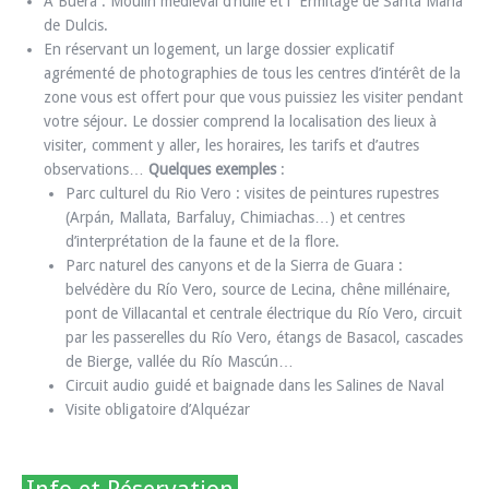
À Buera : Moulin médiéval d’huile et l´Ermitage de Santa Maria
de Dulcis.
En réservant un logement, un large dossier explicatif
agrémenté de photographies de tous les centres d’intérêt de la
zone vous est offert pour que vous puissiez les visiter pendant
votre séjour. Le dossier comprend la localisation des lieux à
visiter, comment y aller, les horaires, les tarifs et d’autres
observations…
Quelques exemples
:
Parc culturel du Rio Vero : visites de peintures rupestres
(Arpán, Mallata, Barfaluy, Chimiachas…) et centres
d’interprétation de la faune et de la flore.
Parc naturel des canyons et de la Sierra de Guara :
belvédère du Río Vero, source de Lecina, chêne millénaire,
pont de Villacantal et centrale électrique du Río Vero, circuit
par les passerelles du Río Vero, étangs de Basacol, cascades
de Bierge, vallée du Río Mascún…
Circuit audio guidé et baignade dans les Salines de Naval
Visite obligatoire d’Alquézar