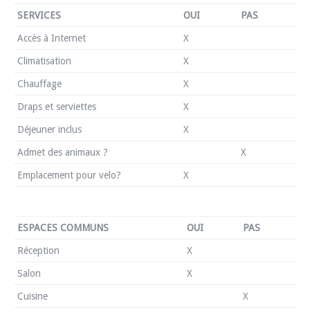
SERVICES
OUI
PAS
Accès à Internet
X
Climatisation
X
Chauffage
X
Draps et serviettes
X
Déjeuner inclus
X
Admet des animaux ?
X
Emplacement pour velo?
X
ESPACES COMMUNS
OUI
PAS
Réception
X
Salon
X
Cuisine
X