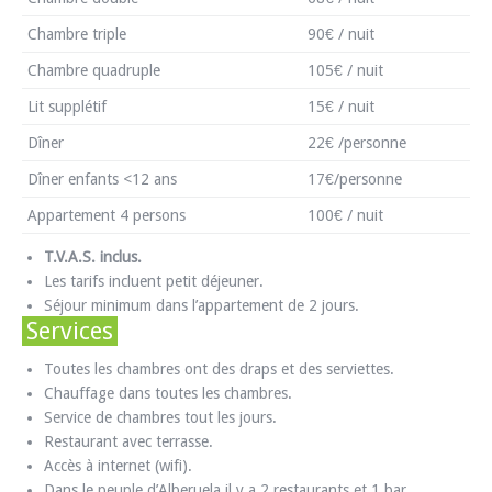
Chambre triple
90€ / nuit
Chambre quadruple
105€ / nuit
Lit supplétif
15€ / nuit
Dîner
22€ /personne
Dîner enfants <12 ans
17€/personne
Appartement 4 persons
100€ / nuit
T.V.A.S. inclus.
Les tarifs incluent petit déjeuner.
Séjour minimum dans l’appartement de 2 jours.
Services
Toutes les chambres ont des draps et des serviettes.
Chauffage dans toutes les chambres.
Service de chambres tout les jours.
Restaurant avec terrasse.
Accès à internet (wifi).
Dans le peuple d’Alberuela il y a 2 restaurants et 1 bar.