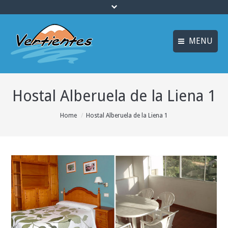
MENU
ESPAÑOL
ACCUEIL
Hostal Alberuela de la Liena 1
ENGLISH
ACTIVITÉS
Idiomas_FR
You are here:
Home
Hostal Alberuela de la Liena 1
CANYONING
MULTI AVENTURE
LOGEMENT
OFFRES
INFO ET RÉSERVATION