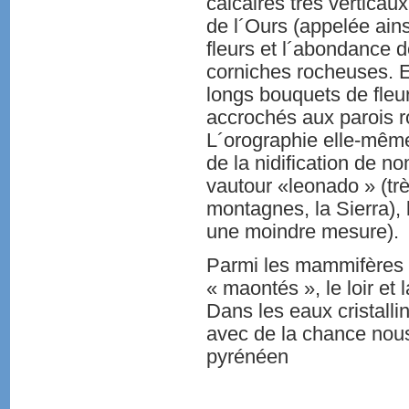
calcaires très verticau
de l´Ours (appelée ains
fleurs et l´abondance d
corniches rocheuses. E
longs bouquets de fleu
accrochés aux parois 
L´orographie elle-même 
de la nidification de 
vautour «leonado » (tr
montagnes, la Sierra), 
une moindre mesure).
Parmi les mammifères se
« maontés », le loir et 
Dans les eaux cristalli
avec de la chance nous
pyrénéen