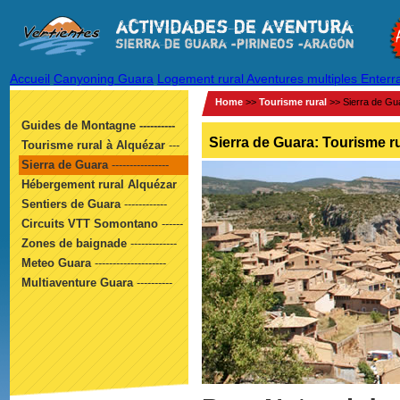
Accueil
Canyoning Guara
Logement rural
Aventures multiples Enter
Home
>>
T
ourisme rural
>> Sierra de Gu
Guides de Montagne ----------
Sierra de Guara: Tourisme r
Tourisme rural à Alquézar
---
Sierra de Guara
----------------
Hébergement rural Alquézar
Sentiers de Guara
------------
Circuits VTT Somontano
------
Zones de baignade
-------------
Meteo Guara
--------------------
Multiaventure Guara
----------