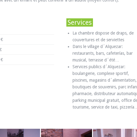
ille avec un enfant et peut convenir à un adulte (moyen confort).
Services
La chambre dispose de draps, de
 €
couvertures et de serviettes
Dans le village d´Alquezar:
€
restaurants, bars, cafeterías, bar
 €
musical, terrasse d´été…
Services publics d´Alquezar:
boulangerie, complexe sportif,
piscines, magasins d´alimentation,
boutiques de souvenirs, parc infant
pharmacie, distributeur automatiq
parking municipal gratuit, office d
tourisme, service de taxi, pizzería