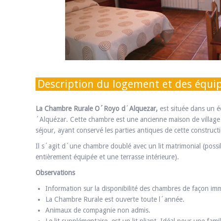
Description du logement et des équ
La Chambre Rurale O´Royo d
´
Alquezar,
est située dans un éd
´Alquézar. Cette chambre est une ancienne maison de village 
séjour, ayant conservé les parties antiques de cette construc
Il s´agit d´une chambre doublé avec un lit matrimonial (possib
entièrement équipée et une terrasse intérieure).
Observations
Information sur la disponibilité des chambres de façon im
La Chambre Rurale est ouverte toute l´année.
Animaux de compagnie non admis.