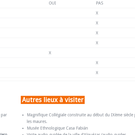
OUI
PAS
X
X
X
X
X
X
X
Autres lieux à visiter
 par
Magnifique Collégiale construite au début du IXème siècle 
les maures.
Musée Ethnologique Casa Fabián
Vero.
Visite audio guidée de la ville d’Alquézar (audio guides