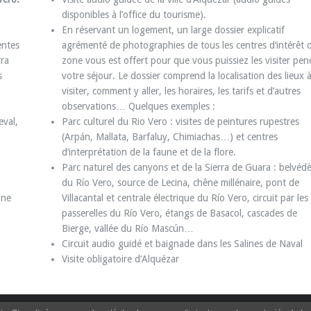
disponibles à l’office du tourisme).
En réservant un logement, un large dossier explicatif
entes
agrémenté de photographies de tous les centres d’intérêt d
rra
zone vous est offert pour que vous puissiez les visiter pe
s
votre séjour. Le dossier comprend la localisation des lieux 
visiter, comment y aller, les horaires, les tarifs et d’autres
observations… Quelques exemples :
eval,
Parc culturel du Rio Vero : visites de peintures rupestres
(Arpán, Mallata, Barfaluy, Chimiachas…) et centres
d’interprétation de la faune et de la flore.
Parc naturel des canyons et de la Sierra de Guara : belvéd
du Río Vero, source de Lecina, chêne millénaire, pont de
une
Villacantal et centrale électrique du Río Vero, circuit par les
passerelles du Río Vero, étangs de Basacol, cascades de
Bierge, vallée du Río Mascún…
Circuit audio guidé et baignade dans les Salines de Naval
Visite obligatoire d’Alquézar