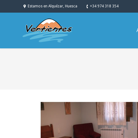
Estamos en Alquézar, Huesca
+34 974 318 354
You are here: