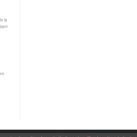
e la
ndant
à
ère