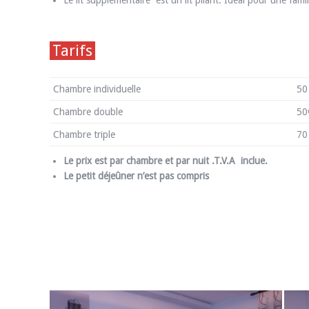
Le lit supplémentaire est un lit pliant. Idéal pour une fam
Tarifs
Chambre individuelle
50
Chambre double
50
Chambre triple
70
Le prix est par chambre et par nuit .
T.V.A inclue.
Le petit déjeûner n’est pas compris