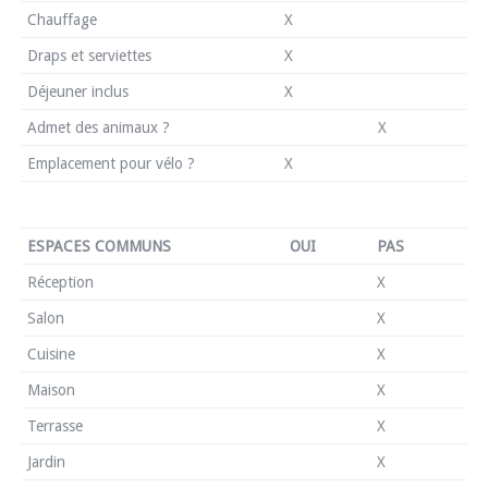
Chauffage
X
Draps et serviettes
X
Déjeuner inclus
X
Admet des animaux ?
X
Emplacement pour vélo ?
X
ESPACES COMMUNS
OUI
PAS
Réception
X
Salon
X
Cuisine
X
Maison
X
Terrasse
X
Jardin
X