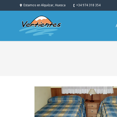
Estamos en Alquézar, Huesca
+34 974 318 354
You are here: