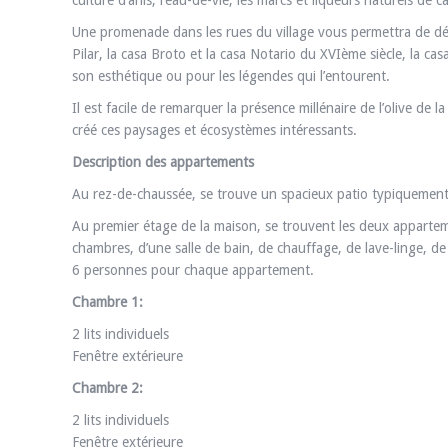
culture d’anis, l’eau-de-vie, les marcs et liqueurs naturels de caf
Une promenade dans les rues du village vous permettra de décou
Pilar, la casa Broto et la casa Notario du XVIème siècle, la ca
son esthétique ou pour les légendes qui l’entourent.
Il est facile de remarquer la présence millénaire de l’olive de
créé ces paysages et écosystèmes intéressants.
Description des appartements
Au rez-de-chaussée, se trouve un spacieux patio typiquement 
Au premier étage de la maison, se trouvent les deux apparte
chambres, d’une salle de bain, de chauffage, de lave-linge, de
6 personnes pour chaque appartement.
Chambre 1:
2 lits individuels
Fenêtre extérieure
Chambre 2:
2 lits individuels
Fenêtre extérieure