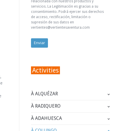
relacionada con nuestros productos y
servicios. La Legitimación es gracias a su
consentimiento. Podrá ejercer sus derechos
de acceso, rectificación, limitación o
supresión de sus datos en
vertientes@vertientesaventura.com
Activities
,
de
À ALQUÉZAR
e
À RADIQUERO
À ADAHUESCA
À COLUNGO