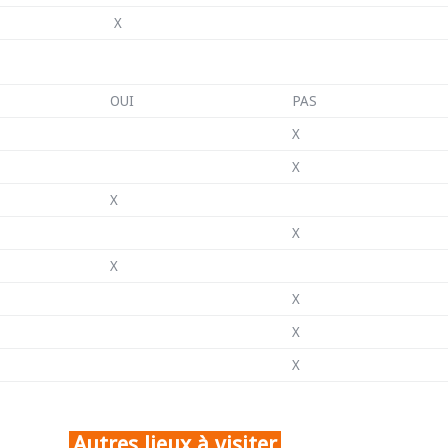
X
OUI
PAS
X
X
X
X
X
X
X
X
Autres lieux à visiter