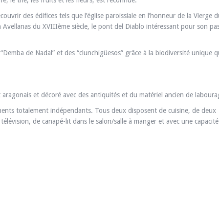
é, le thé, les fruits et les fleurs, est reconnue.
vrir des édifices tels que l’église paroissiale en l’honneur de la Vierge d
sa Avellanas du XVIIIème siècle, le pont del Diablo intéressant pour son pa
 la “Demba de Nadal” et des “clunchigüesos” grâce à la biodiversité unique q
aragonais et décoré avec des antiquités et du matériel ancien de laboura
ments totalement indépendants. Tous deux disposent de cuisine, de deux
 télévision, de canapé-lit dans le salon/salle à manger et avec une capacit