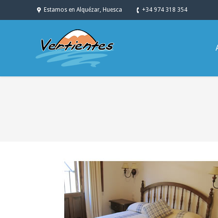
Estamos en Alquézar, Huesca
+34 974 318 354
You are here: