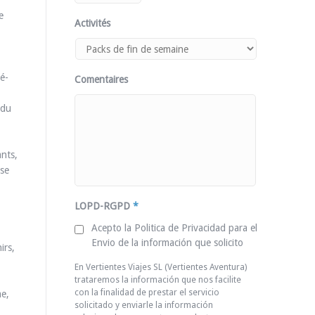
e
Activités
pé-
Comentaires
 du
ants,
sse
LOPD-RGPD
*
Acepto la Politica de Privacidad para el
Envio de la información que solicito
irs,
En Vertientes Viajes SL (Vertientes Aventura)
trataremos la información que nos facilite
con la finalidad de prestar el servicio
me,
solicitado y enviarle la información