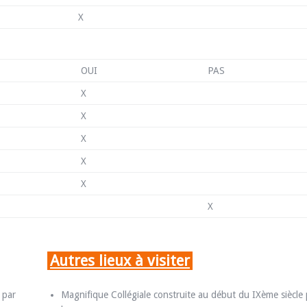
X
OUI
PAS
X
X
X
X
X
X
Autres lieux à visiter
 par
Magnifique Collégiale construite au début du IXème siècle 