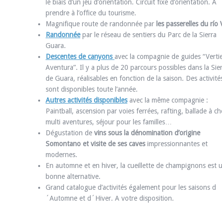
le biais d’un jeu d’orientation. Circuit fixe d’orientation. A
prendre à l’office du tourisme.
Magnifique route de randonnée par
les passerelles du río 
Randonnée
par le réseau de sentiers du Parc de la Sierra
Guara.
Descentes de canyons
avec la compagnie de guides “Verti
Aventura”. Il y a plus de 20 parcours possibles dans la Sie
de Guara, réalisables en fonction de la saison. Des activité
sont disponibles toute l’année.
Autres activités disponibles
avec la même compagnie :
Paintball, ascension par voies ferrées, rafting, ballade à ch
multi aventures, séjour pour les familles…
Dégustation de
vins sous la dénomination d’origine
Somontano et visite de ses caves
impressionnantes et
modernes.
En automne et en hiver, la cueillette de champignons est 
bonne alternative.
Grand catalogue d’activités également pour les saisons d
´Automne et d´Hiver. A votre disposition.