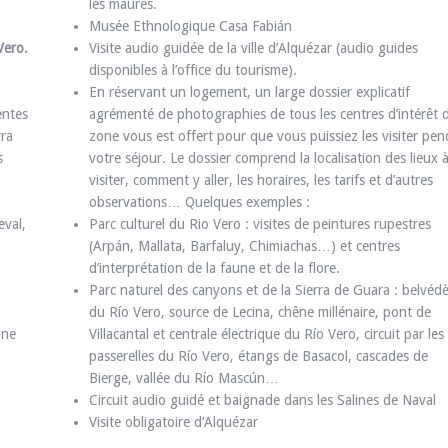
les maures.
Musée Ethnologique Casa Fabián
Vero.
Visite audio guidée de la ville d’Alquézar (audio guides
disponibles à l’office du tourisme).
En réservant un logement, un large dossier explicatif
entes
agrémenté de photographies de tous les centres d’intérêt d
rra
zone vous est offert pour que vous puissiez les visiter pe
s
votre séjour. Le dossier comprend la localisation des lieux 
visiter, comment y aller, les horaires, les tarifs et d’autres
observations… Quelques exemples :
eval,
Parc culturel du Rio Vero : visites de peintures rupestres
(Arpán, Mallata, Barfaluy, Chimiachas…) et centres
d’interprétation de la faune et de la flore.
Parc naturel des canyons et de la Sierra de Guara : belvéd
du Río Vero, source de Lecina, chêne millénaire, pont de
une
Villacantal et centrale électrique du Río Vero, circuit par les
passerelles du Río Vero, étangs de Basacol, cascades de
Bierge, vallée du Río Mascún…
Circuit audio guidé et baignade dans les Salines de Naval
Visite obligatoire d’Alquézar