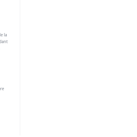
e la
ndant
à
ère